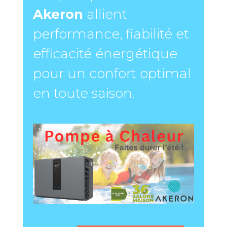
Akeron
allient
performance, fiabilité et
efficacité énergétique
pour un confort optimal
en toute saison.